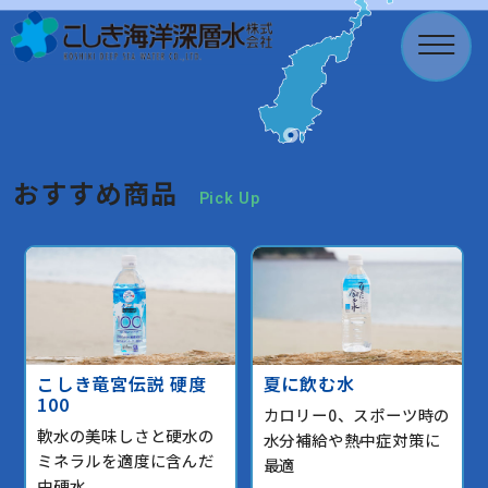
こしき海洋深層水株式会社
おすすめ商品
Pick Up
こしき竜宮伝説 硬度
夏に飲む水
100
カロリー0、スポーツ時の
軟水の美味しさと硬水の
水分補給や熱中症対策に
ミネラルを適度に含んだ
最適
中硬水