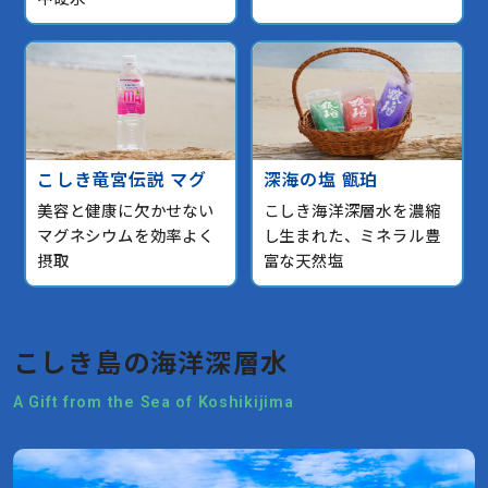
こしき竜宮伝説 マグ
深海の塩 甑珀
美容と健康に欠かせない
こしき海洋深層水を濃縮
マグネシウムを効率よく
し生まれた、ミネラル豊
摂取
富な天然塩
こしき島の海洋深層水
A Gift from the Sea of Koshikijima